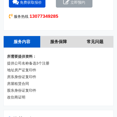
免费获取报价
立即预约
询
理
我
热
线：
13077349285
服务热线
们
13077349285
13077349285
服务内容
服务保障
常见问题
所需要提供资料：
提供公司名称备选3个注册
微信客服
地址房产证复印件
房东身份证复印件
房屋租赁合同
股东身份证复印件
改住商证明