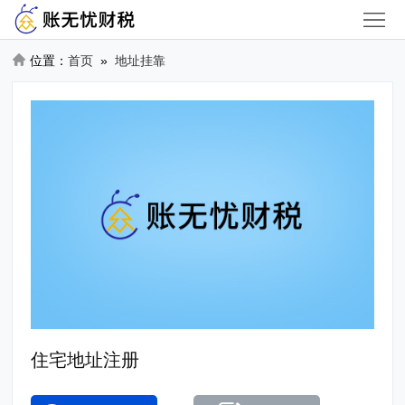
首
页
位置：
首页
»
地址挂靠
公
司
地
核
址
工
名
挂
商
财
靠
服
税
商
务
服
标
审
务
注
计/
资
册
验
质
关
住宅地址注册
资
办
于
咨